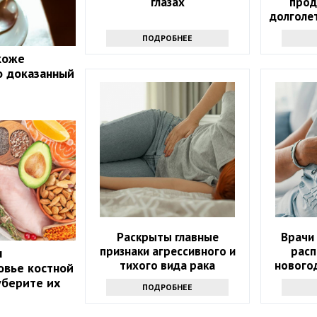
глазах
прод
долголе
ПОДРОБНЕЕ
 коже
о доказанный
Раскрыты главные
Врачи
признаки агрессивного и
расп
ы
тихого вида рака
нового
овье костной
уберите их
ПОДРОБНЕЕ