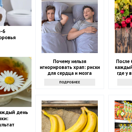
п-6
оровья
Почему нельзя
После 
игнорировать храп: риски
каждый
для сердца и мозга
где у 
ПОДРОБНЕЕ
каждый день
шки:
ультат