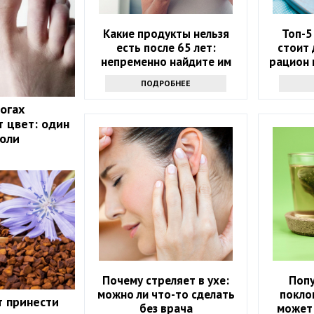
Какие продукты нельзя
Топ-5
есть после 65 лет:
стоит 
непременно найдите им
рацион 
замену
ПОДРОБНЕЕ
ногах
 цвет: один
холи
Почему стреляет в ухе:
Поп
можно ли что-то сделать
покло
т принести
без врача
может