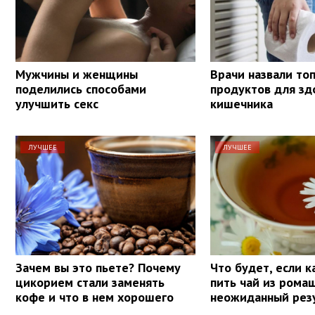
Мужчины и женщины
Врачи назвали то
поделились способами
продуктов для зд
улучшить секс
кишечника
ЛУЧШЕЕ
ЛУЧШЕЕ
Зачем вы это пьете? Почему
Что будет, если 
цикорием стали заменять
пить чай из рома
кофе и что в нем хорошего
неожиданный рез