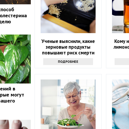
способ
холестерина
еделю
Ученые выяснили, какие
Кому н
зерновые продукты
лимоно
повышают риск смерти
ПОДРОБНЕЕ
тений в
орые могут
вашего